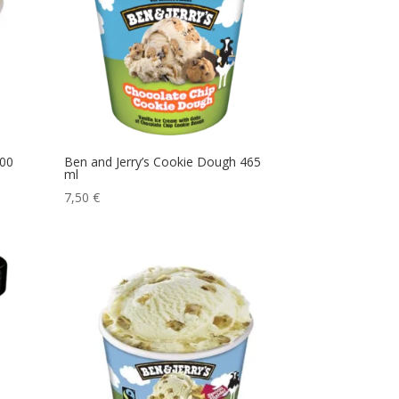
100
Ben and Jerry’s Cookie Dough 465
ml
7,50
€