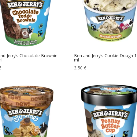
nd Jerry’s Chocolate Brownie
Ben and Jerry’s Cookie Dough 
ml
ml
€
3,50
€