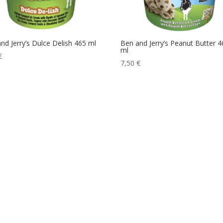
nd Jerry’s Dulce Delish 465 ml
Ben and Jerry’s Peanut Butter 4
ml
€
7,50
€