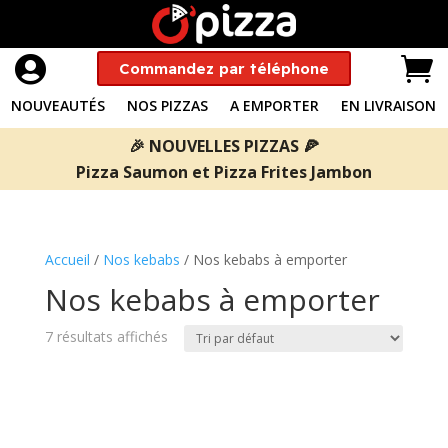


Commandez par téléphone
NOUVEAUTÉS
NOS PIZZAS
A EMPORTER
EN LIVRAISON
🎉 NOUVELLES PIZZAS 🍕
Pizza Saumon
et
Pizza Frites Jambon
Accueil
/
Nos kebabs
/ Nos kebabs à emporter
Nos kebabs à emporter
7 résultats affichés