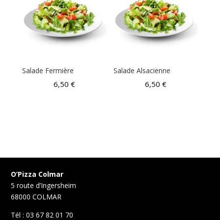
Salade Fermière
Salade Alsacienne
6,50
€
6,50
€
O’Pizza Colmar
5 route d’Ingersheim
68000 COLMAR
Tél : 03 67 82 01 70