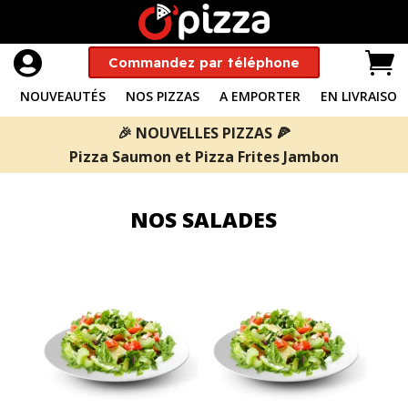


Commandez par téléphone
NOUVEAUTÉS
NOS PIZZAS
A EMPORTER
EN LIVRAISON
🎉 NOUVELLES PIZZAS 🍕
Pizza Saumon
et
Pizza Frites Jambon
NOS SALADES