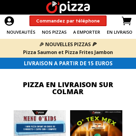


Commandez par téléphone
NOUVEAUTÉS
NOS PIZZAS
A EMPORTER
EN LIVRAISON
🎉 NOUVELLES PIZZAS 🍕
Pizza Saumon
et
Pizza Frites Jambon
LIVRAISON A PARTIR DE 15 EUROS
PIZZA EN LIVRAISON SUR
COLMAR