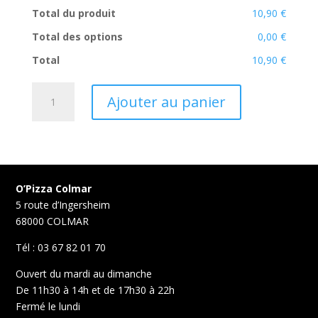
Total du produit
10,90 €
Total des options
0,00 €
Total
10,90 €
quantité
Ajouter au panier
de
4
Fromages
O’Pizza Colmar
5 route d’Ingersheim
68000 COLMAR
Tél : 03 67 82 01 70
Ouvert du mardi au dimanche
De 11h30 à 14h et de 17h30 à 22h
Fermé le lundi