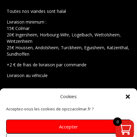
Toutes nos viandes sont halal
Livraison minimum :
15€ Colmar
20€ Ingersheim, Horbourg-Wihr, Logelbach, Wettolsheim,
Wintzenheim
25€ Houssen, Andolsheim, Turckheim, Eguisheim, Katzenthal,
Sundhoffen
+2 € de frais de livraison par commande
Livraison au véhicule
Mentions légales
Cookies
Conditions générales de vente
Politique de cookies
Acceptez-vous les cookies de opizzacolmar.fr ?
Instagram
Facebook
0
Accepter
eMail