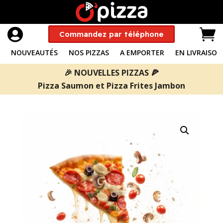


Commandez par téléphone
NOUVEAUTÉS
NOS PIZZAS
A EMPORTER
EN LIVRAISON
🎉 NOUVELLES PIZZAS 🍕
Pizza Saumon
et
Pizza Frites Jambon