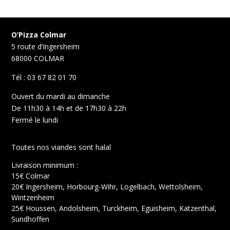
Jerry's
Vanille
Pecan
O’Pizza Colmar
465
5 route d’Ingersheim
ml
68000 COLMAR
Tél : 03 67 82 01 70
Ouvert du mardi au dimanche
De 11h30 à 14h et de 17h30 à 22h
Fermé le lundi
Toutes nos viandes sont halal
Livraison minimum :
15€ Colmar
20€ Ingersheim, Horbourg-Wihr, Logelbach, Wettolsheim,
Wintzenheim
25€ Houssen, Andolsheim, Turckheim, Eguisheim, Katzenthal,
Sundhoffen