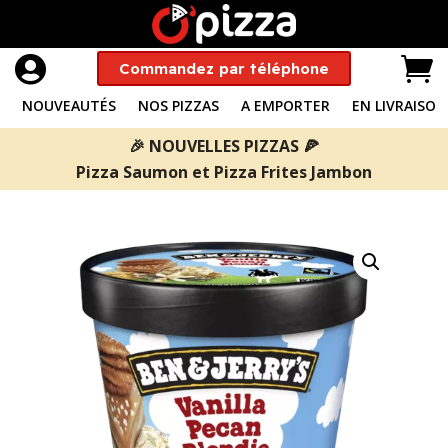


Commandez par téléphone
NOUVEAUTÉS
NOS PIZZAS
A EMPORTER
EN LIVRAISON
🎉 NOUVELLES PIZZAS 🍕
Pizza Saumon
et
Pizza Frites Jambon