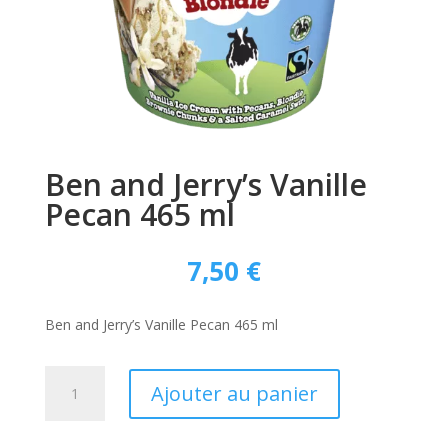
Ben and Jerry’s Vanille
Pecan 465 ml
7,50
€
Ben and Jerry’s Vanille Pecan 465 ml
quantité
Ajouter au panier
de
Ben
and