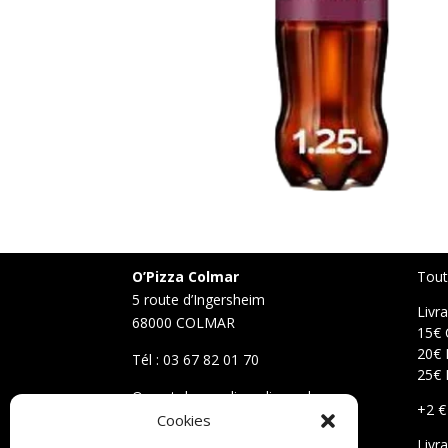
O’Pizza Colmar
Tout
5 route d’Ingersheim
Livr
68000 COLMAR
15€ 
20€ 
Tél : 03 67 82 01 70
25€ 
Ouvert du mardi au dimanche
+2 €
De 11h30 à 14h et de 17h30 à 22h
Cookies
Fermé le lundi
Livr