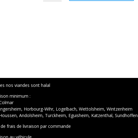
Coca
Cherry
1,25
L
es nos viandes sont halal
aison minimum :
Colmar
Ingersheim, Horbourg-Wihr, Logelbach, Wettolsheim, Wintzenheim
Houssen, Andolsheim, Turckheim, Eguisheim, Katzenthal, Sundhoffen
 de frais de livraison par commande
aison au véhicule