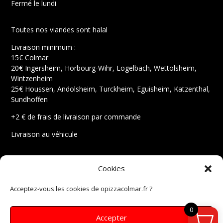
Fermé le lundi
Toutes nos viandes sont halal
Livraison minimum :
15€ Colmar
20€ Ingersheim, Horbourg-Wihr, Logelbach, Wettolsheim,
Wintzenheim
25€ Houssen, Andolsheim, Turckheim, Eguisheim, Katzenthal,
Sundhoffen
+2 € de frais de livraison par commande
Livraison au véhicule
Mentions légales
Cookies
Conditions générales de vente
Politique de cookies
Acceptez-vous les cookies de opizzacolmar.fr ?
Instagram
Facebook
0
Accepter
eMail