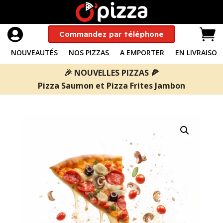


Commandez par téléphone
NOUVEAUTÉS
NOS PIZZAS
A EMPORTER
EN LIVRAISON
🎉 NOUVELLES PIZZAS 🍕
Pizza Saumon
et
Pizza Frites Jambon