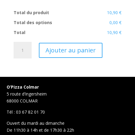
Total du produit
10,90 €
Total des options
0,00 €
Total
10,90 €
quantité
Ajouter au panier
de
Flam
Forestière
O’Pizza Colmar
5 route d’Ingersheim
68000 COLMAR
Tél : 03 67 82 01 70
Ouvert du mardi au dimanche
De 11h30 à 14h et de 17h30 à 22h