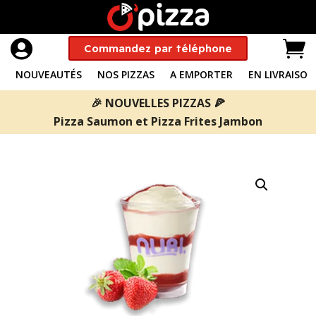


Commandez par téléphone
NOUVEAUTÉS
NOS PIZZAS
A EMPORTER
EN LIVRAISON
🎉 NOUVELLES PIZZAS 🍕
Pizza Saumon
et
Pizza Frites Jambon