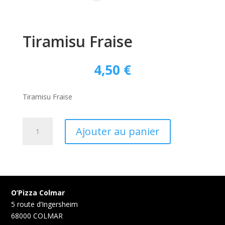
Tiramisu Fraise
4,50
€
Tiramisu Fraise
quantité
Ajouter au panier
de
Tiramisu
Fraise
O’Pizza Colmar
5 route d’Ingersheim
68000 COLMAR